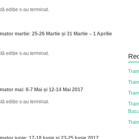
tă ediție s-au terminat.
mator martie: 25-26 Martie și 31 Martie – 1 Aprilie
tă ediție s-au terminat.
Rec
Train
Train
rmator mai: 6-7 Mai și 12-14 Mai 2017
Train
tă ediție s-au terminat.
Train
Bucu
Train
mator iunie: 17-18 Iunie și 23-25 Iunie 2017