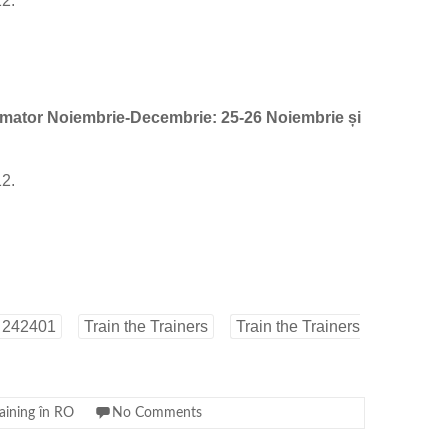
12.
ormator Noiembrie-Decembrie: 25-26 Noiembrie și
12.
 242401
Train the Trainers
Train the Trainers
raining în RO
No Comments