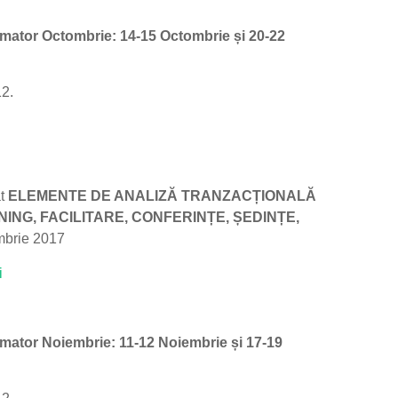
rmator Octombrie: 14-15 Octombrie și 20-22
12.
at
ELEMENTE DE ANALIZĂ TRANZACȚIONALĂ
NING, FACILITARE, CONFERINȚE, ȘEDINȚE,
mbrie 2017
i
rmator Noiembrie: 11-12 Noiembrie și 17-19