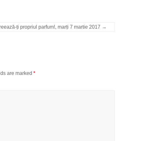
eează-ți propriul parfum!, marți 7 martie 2017
→
lds are marked
*