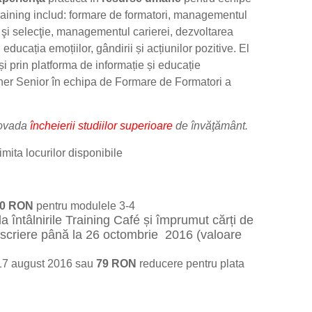
training includ: formare de formatori, managementul
şi selecţie, managementul carierei, dezvoltarea
ducația emoțiilor, gândirii și acțiunilor pozitive. El
i prin platforma de informație și educație
iner Senior în echipa de Formare de Formatori a
dovada
încheierii studiilor superioare
de învăţământ.
imita locurilor disponibile
80 RON
pentru modulele 3-4
 la întâlnirile Training Café și împrumut cărți de
 înscriere până la 26 octombrie 2016
(valoare
 17 august 2016 sau
79 RON
reducere pentru plata