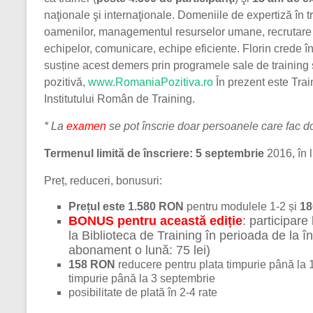
naţionale şi internaţionale. Domeniile de expertiză în 
oamenilor, managementul resurselor umane, recrutare 
echipelor, comunicare, echipe eficiente. Florin crede în e
susține acest demers prin programele sale de training ș
pozitivă,
www.RomaniaPozitiva.ro
În prezent este Tra
Institutului Român de Training.
* La
examen
se pot înscrie doar persoanele care fac 
Termenul limită de înscriere: 5 septembrie
2016, în l
Preț, reduceri, bonusuri:
Prețul este 1.580 RON
pentru modulele 1-2 și
1
BONUS pentru această ediție
: participare
la Biblioteca de Training în perioada de la
abonament o lună: 75 lei)
158 RON
reducere pentru plata timpurie până la
timpurie până la 3 septembrie
posibilitate de plată în 2-4 rate