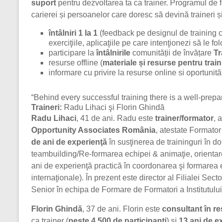
suport
pentru dezvoltarea ta ca trainer. Programul de fo
carierei și persoanelor care doresc să devină traineri și
întâlniri 1 la 1
(feedback pe designul de training c
exerciţiile, aplicaţiile pe care intenţionezi să le fol
participare la
întâlnirile
comunității de învățare
Tr
resurse offline (
materiale și resurse pentru trai
informare cu privire la resurse online si oportunită
“Behind every successful training there is a well-prepar
Traineri:
Radu Lihaci şi Florin Ghindă
Radu Lihaci
, 41 de ani. Radu este
trainer/formator
, 
Opportunity Associates România
, atestate Formato
de ani de experienţă
în susţinerea de traininguri în d
teambuilding/Re-formarea echipei & animaţie, orientare
ani de experienţă practică în coordonarea şi formarea
internaţionale). În prezent este director al Filialei Sec
Senior în echipa de Formare de Formatori a Institutul
Florin Ghindă
, 37 de ani. Florin este
consultant în re
ca trainer (
peste 4.500 de participanţi
) şi
13 ani de e