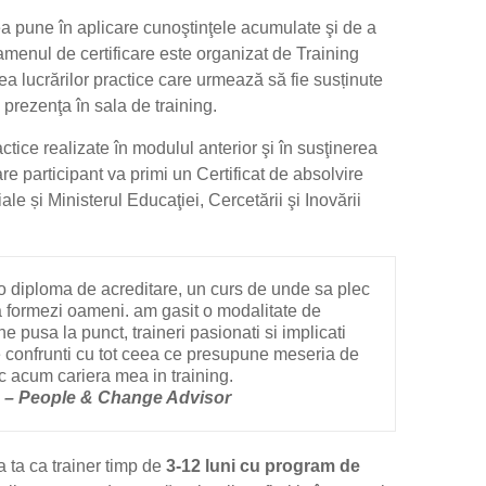
tea pune în aplicare cunoştinţele acumulate şi de a
xamenul de certificare este organizat de Training
ea lucrărilor practice care urmează să fie susținute
prezenţa în sala de training.
ctice realizate în modulul anterior şi în susţinerea
re participant va primi un Certificat de absolvire
ale și Ministerul Educaţiei, Cercetării şi Inovării
 o diploma de acreditare, un curs de unde sa plec
 formezi oameni. am gasit o modalitate de
e pusa la punct, traineri pasionati si implicati
te confrunti cu tot ceea ce presupune meseria de
c acum cariera mea in training.
a – People & Change Advisor
a ta ca trainer timp de
3-12 luni cu program de