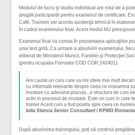
Modulul de lucru şi studiu individual are rolul de a pu
pregăti participanții pentru examenul de certificare. E
Café. Trainerii vor acorda asistenţă tehnică în elaborar
în cadrul examenului final. Acest modul NU presupune 
Examenul final va consta în prezentarea aplicaţiilor pra
unui test grilă. Ca urmare a absolvirii examenului, fieca
eliberat de Ministerul Muncii, Familiei şi Protecţiei Soci
(pentru ocupația Formator COD COR 242401).
Am cautat un curs care sa imi ofere mai mult decat
cu informatii relevante despre ceea ce inseamna sa
invatare cu adevarat placuta , o structura de curs bin
activ in procesul de invatare. Este un curs in care 
trainer Acest curs a fost poarta spre ceea ce numes
Iulia Stanca Senior Consultant / KPMG Romani
După absolvirea trainingului, poți să continui pregătire