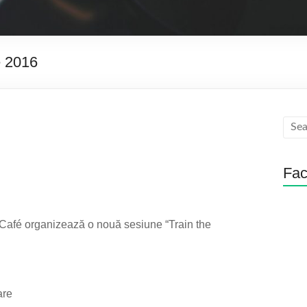
e 2016
Fa
g Café organizează o nouă sesiune “Train the
are