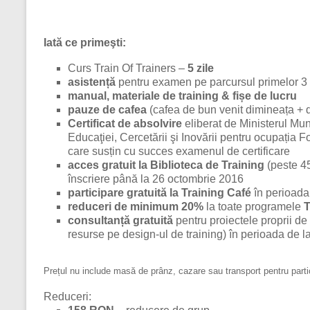
Iată ce primeşti:
Curs Train Of Trainers –
5 zile
asistență
pentru examen pe parcursul primelor 3
manual, materiale de training & fișe de lucru
pauze de cafea
(cafea de bun venit dimineața + 
Certificat de absolvire
eliberat de Ministerul Munc
Educaţiei, Cercetării şi Inovării pentru ocupația 
care susțin cu succes examenul de certificare
acces gratuit la Biblioteca de Training
(peste 45
înscriere până la 26 octombrie 2016
participare gratuită la Training
Café
în perioada
reduceri de minimum 20%
la toate programele
T
consultanță gratuită
pentru proiectele proprii de 
resurse pe design-ul de training) în perioada de l
Prețul nu include masă de prânz, cazare sau transport pentru parti
Reduceri: