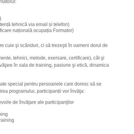
mătorul:
)
nță tehnică via email și telefon)
icare națională ocupația Formator)
e cuie şi scânduri, ci să trezeşti în oameni dorul de
ente, tehnici, metode, exersare, certificare), cât şi
ăţare în sala de training, pasiune şi etică, dinamica
eate special pentru persoanele care doresc să se
rea programului, participanții vor învăţa:
oile de învăţare ale participanţilor
ning
training