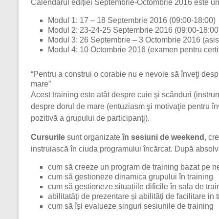
Calendarul ediției Septembrie-Octombrie 2016 este ur
Modul 1: 17 – 18 Septembrie 2016 (09:00-18:00)
Modul 2: 23-24-25 Septembrie 2016 (09:00-18:00
Modul 3: 26 Septembrie – 3 Octombrie 2016 (asiste
Modul 4: 10 Octombrie 2016 (examen pentru certif
“Pentru a construi o corabie nu e nevoie să înveţi despr
mare”
Acest training este atât despre cuie şi scânduri (instrum
despre dorul de mare (entuziasm şi motivaţie pentru înv
pozitivă a grupului de participanţi).
Cursurile
sunt organizate
în sesiuni de weekend
, cr
instruiască în ciuda programului încărcat. După absolvi
cum să creeze un program de training bazat pe nev
cum să gestioneze dinamica grupului în training
cum să gestioneze situațiile dificile în sala de trai
abilitatăți de prezentare și abilități de facilitare in 
cum să își evalueze singuri sesiunile de training