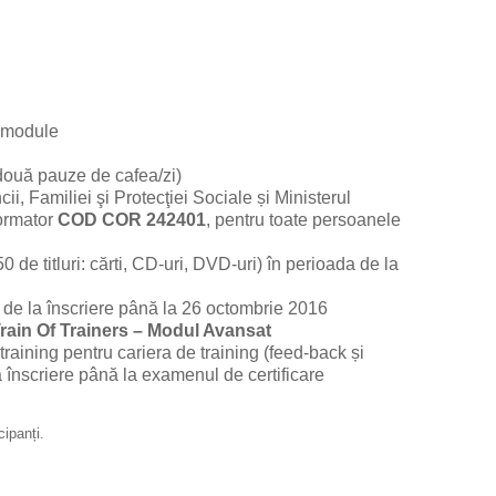
 module
două pauze de cafea/zi)
ii, Familiei şi Protecţiei Sociale și Ministerul
Formator
COD COR 242401
, pentru toate persoanele
0 de titluri: cărti, CD-uri, DVD-uri) în perioada de la
 de la înscriere până la 26 octombrie 2016
rain Of Trainers – Modul Avansat
training pentru cariera de training (feed-back și
a înscriere până la examenul de certificare
cipanți.