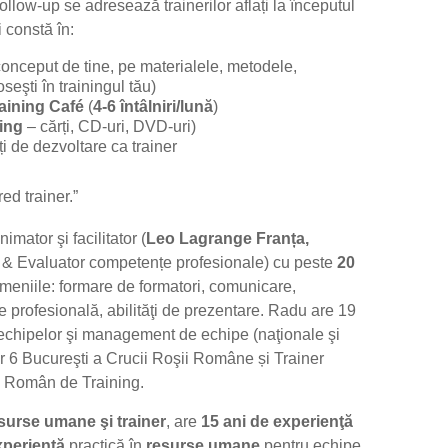
llow-up se adresează trainerilor aflați la începutul
 constă în:
onceput de tine, pe materialele, metodele,
oseşti în trainingul tău)
aining Café
(
4-6 întâlniri/lună
)
ning
– cărți, CD-uri, DVD-uri)
ți de dezvoltare ca trainer
ed trainer.”
animator şi facilitator (
Leo Lagrange Franța,
r & Evaluator competențe profesionale) cu peste
20
omeniile: formare de formatori, comunicare,
 profesională, abilităţi de prezentare. Radu are 19
 echipelor şi management de echipe (naţionale şi
tor 6 Bucureşti a Crucii Roşii Române și Trainer
ui Român de Training.
surse umane şi trainer
, are
15 ani de experienţă
xperienţă
practică în
resurse umane
pentru echipe