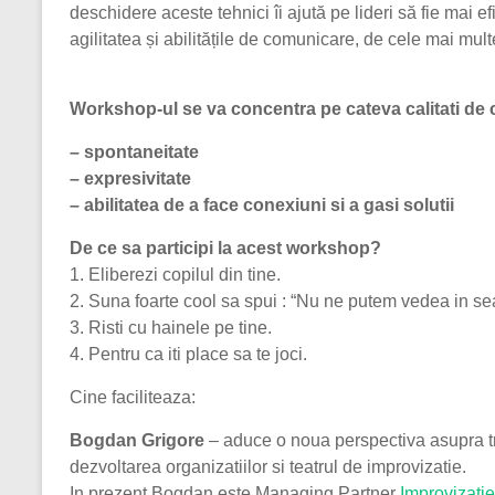
deschidere aceste tehnici îi ajută pe lideri să fie mai efi
agilitatea și abilitățile de comunicare, de cele mai multe o
Workshop-ul se va concentra pe cateva calitati de c
– spontaneitate
– expresivitate
– abilitatea de a face conexiuni si a gasi solutii
De ce sa participi la acest workshop?
1. Eliberezi copilul din tine.
2. Suna foarte cool sa spui : “Nu ne putem vedea in s
3. Risti cu hainele pe tine.
4. Pentru ca iti place sa te joci.
Cine faciliteaza:
Bogdan
Grigore
– aduce o noua perspectiva asupra tr
dezvoltarea organizatiilor si teatrul de improvizatie.
In prezent
Bogdan
este Managing Partner
Improvizatie