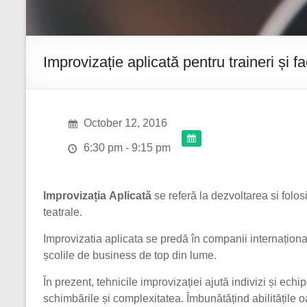
Improvizație aplicată pentru traineri și f
October 12, 2016
6:30 pm - 9:15 pm
Improvizația Aplicată
se referă la dezvoltarea si folos
teatrale.
Improvizatia aplicata se predă în companii internaționa
școlile de business de top din lume.
În prezent, tehnicile improvizației ajută indivizi și ech
schimbările și complexitatea. Îmbunătățind abilitățil