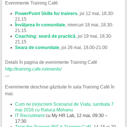
Evenimente Training Café:
PowerPoint Skills for trainers
, joi 12 mai, 18.30-
21.15
Învățarea în comunitate
, miercuri 18 mai, 18.30-
21.15
Coaching: seară de practică
, joi 19 mai, 18.30-
21.15
Seara de comunitate
, joi 26 mai, 18.00-21.00
Detalii în pagina de evenimente Training Café
http://training-cafe.ro/events/
—
Evenimente deschise găzduite în sala Training Café în
mai:
Cum ne (re)scriem Scenariul de Viata, sambata 7
mai 2016 cu Raluca Mohanu
IT Recruitment
cu My HR Lab, 12 mai, 09:30 –
17:30
Train the Trainers IRT & Training Café
, 14-15 și 20-