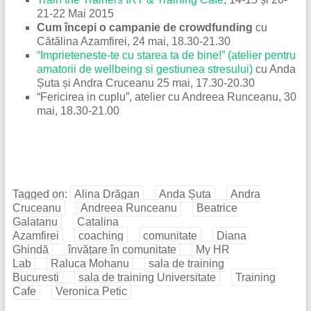
21-22 Mai 2015
Cum începi o campanie de crowdfunding
cu
Cătălina Azamfirei, 24 mai, 18.30-21.30
“Imprieteneste-te cu starea ta de bine!” (atelier pentru
amatorii de wellbeing si gestiunea stresului)
cu Anda
Șuta și Andra Cruceanu 25 mai, 17.30-20.30
“Fericirea in cuplu”, atelier cu Andreea Runceanu, 30
mai, 18.30-21.00
Tagged on:
Alina Drăgan
Anda Șuta
Andra
Cruceanu
Andreea Runceanu
Beatrice
Galatanu
Catalina
Azamfirei
coaching
comunitate
Diana
Ghindă
învățare în comunitate
My HR
Lab
Raluca Mohanu
sala de training
Bucuresti
sala de training Universitate
Training
Cafe
Veronica Petic