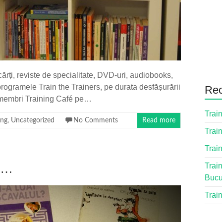
ărți, reviste de specialitate, DVD-uri, audiobooks,
 programele Train the Trainers, pe durata desfășurării
Rec
é membri Training Café pe…
Train
ing
,
Uncategorized
No Comments
Read more
Train
Train
16…
Train
Bucu
Train