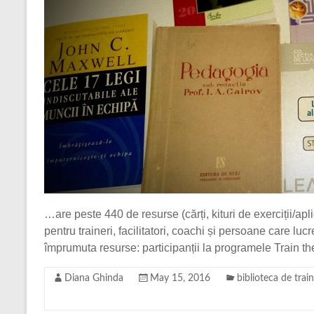
…are peste 440 de resurse (cărți, kituri de exerciții/apli
pentru traineri, facilitatori, coachi și persoane care l
împrumuta resurse: participanții la programele Train th
Diana Ghinda
May 15, 2016
biblioteca de trai