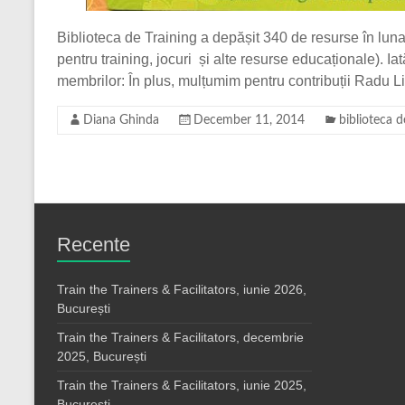
Biblioteca de Training a depășit 340 de resurse în luna
pentru training, jocuri și alte resurse educaționale). Iat
membrilor: În plus, mulțumim pentru contribuții Radu L
Diana Ghinda
December 11, 2014
biblioteca d
Recente
Train the Trainers & Facilitators, iunie 2026,
București
Train the Trainers & Facilitators, decembrie
2025, București
Train the Trainers & Facilitators, iunie 2025,
București