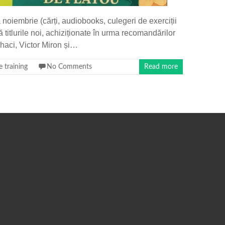
 noiembrie (cărți, audiobooks, culegeri de exerciții
ă titlurile noi, achiziționate în urma recomandărilor
ihaci, Victor Miron și…
e training
No Comments
Read more